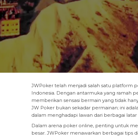
JWPoker telah menjadi salah satu platform p
Indonesia. Dengan antarmuka yang ramah p
memberikan sensasi bermain yang tidak hany
JW Poker bukan sekadar permainan; ini adala
dalam menghadapi lawan dari berbagai latar
Dalam arena poker online, penting untuk 
besar. JWPoker menawarkan berbagai tips d