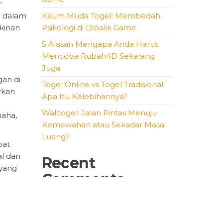
r
h dalam
Kaum Muda Togel: Membedah
kinan
Psikologi di Dibalik Game
5 Alasan Mengapa Anda Harus
Mencoba Rubah4D Sekarang
Juga
gan di
Togel Online vs Togel Tradisional:
rkan
Apa Itu Kelebihannya?
Walitogel: Jalan Pintas Menuju
maha,
Kemewahan atau Sekadar Masa
Luang?
pat
l dan
Recent
 yang
Comments
i.
No comments to show.
dirkan
Archives
ne.