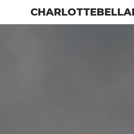
Skip
CHARLOTTEBELLA
to
the
content