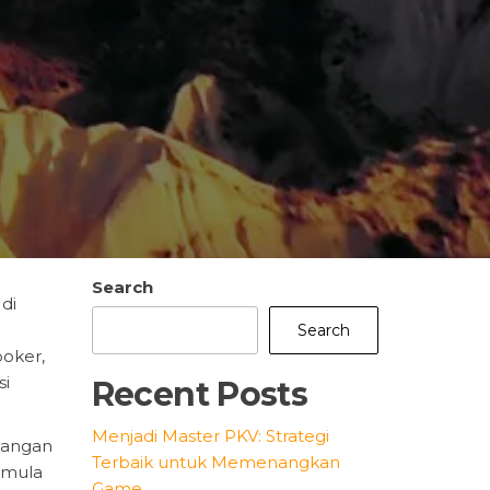
Search
di
Search
poker,
si
Recent Posts
Menjadi Master PKV: Strategi
nangan
Terbaik untuk Memenangkan
emula
Game