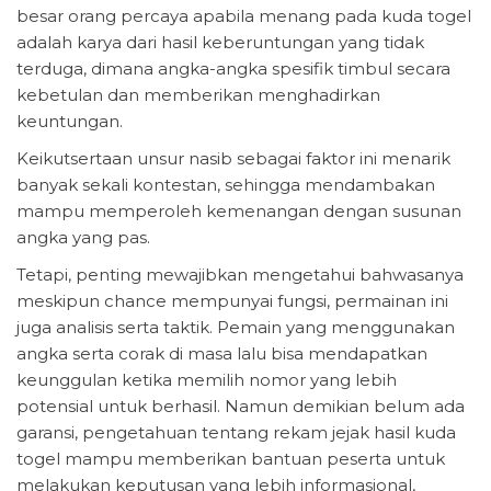
besar orang percaya apabila menang pada kuda togel
adalah karya dari hasil keberuntungan yang tidak
terduga, dimana angka-angka spesifik timbul secara
kebetulan dan memberikan menghadirkan
keuntungan.
Keikutsertaan unsur nasib sebagai faktor ini menarik
banyak sekali kontestan, sehingga mendambakan
mampu memperoleh kemenangan dengan susunan
angka yang pas.
Tetapi, penting mewajibkan mengetahui bahwasanya
meskipun chance mempunyai fungsi, permainan ini
juga analisis serta taktik. Pemain yang menggunakan
angka serta corak di masa lalu bisa mendapatkan
keunggulan ketika memilih nomor yang lebih
potensial untuk berhasil. Namun demikian belum ada
garansi, pengetahuan tentang rekam jejak hasil kuda
togel mampu memberikan bantuan peserta untuk
melakukan keputusan yang lebih informasional,