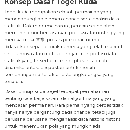
Konsep Dasar Togel Kuda
Togel kuda merupakan sebuah permainan yang
menggabungkan elemen chance serta analisis data
statistik. Dalam permainan ini, pemain sering akan
memilih nomor berdasarkan prediksi atau insting yang
mereka miliki. 常常, proses pemilihan nomor
didasarkan kepada corak numerik yang telah muncul
sebelumnya atau melalui dengan interpretasi data
statistik yang tersedia. Ini menciptakan sebuah
dinamika antara ekspektasi untuk meraih
kemenangan serta fakta-fakta angka-angka yang
tersedia.
Dasar prinsip kuda togel terdapat pemahaman
tentang cara kerja sistem dan algoritma yang yang
mendasari permainan. Para pemain yang cerdas tidak
hanya hanya bergantung pada chance, tetapi juga
berusaha berusaha menganalisis data historis historis
untuk menemukan pola yang mungkin ada