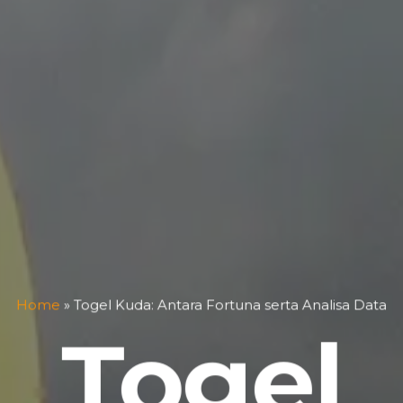
Home
»
Togel Kuda: Antara Fortuna serta Analisa Data
Togel