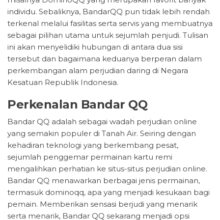
individu. Sebaliknya, BandarQQ pun tidak lebih rendah
terkenal melalui fasilitas serta servis yang membuatnya
sebagai pilihan utama untuk sejumlah penjudi. Tulisan
ini akan menyelidiki hubungan di antara dua sisi
tersebut dan bagaimana keduanya berperan dalam
perkembangan alam perjudian daring di Negara
Kesatuan Republik Indonesia.
Perkenalan Bandar QQ
Bandar QQ adalah sebagai wadah perjudian online
yang semakin populer di Tanah Air. Seiring dengan
kehadiran teknologi yang berkembang pesat,
sejumlah penggemar permainan kartu remi
mengalihkan perhatian ke situs-situs perjudian online.
Bandar QQ menawarkan berbagai jenis permainan,
termasuk dominoqq, apa yang menjadi kesukaan bagi
pemain. Memberikan sensasi berjudi yang menarik
serta menarik, Bandar QQ sekarang menjadi opsi