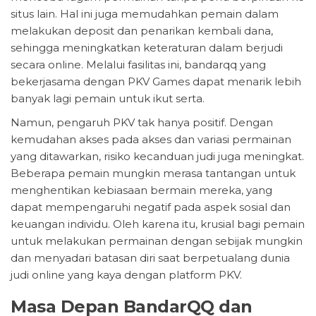
situs lain. Hal ini juga memudahkan pemain dalam
melakukan deposit dan penarikan kembali dana,
sehingga meningkatkan keteraturan dalam berjudi
secara online. Melalui fasilitas ini, bandarqq yang
bekerjasama dengan PKV Games dapat menarik lebih
banyak lagi pemain untuk ikut serta.
Namun, pengaruh PKV tak hanya positif. Dengan
kemudahan akses pada akses dan variasi permainan
yang ditawarkan, risiko kecanduan judi juga meningkat.
Beberapa pemain mungkin merasa tantangan untuk
menghentikan kebiasaan bermain mereka, yang
dapat mempengaruhi negatif pada aspek sosial dan
keuangan individu. Oleh karena itu, krusial bagi pemain
untuk melakukan permainan dengan sebijak mungkin
dan menyadari batasan diri saat berpetualang dunia
judi online yang kaya dengan platform PKV.
Masa Depan BandarQQ dan