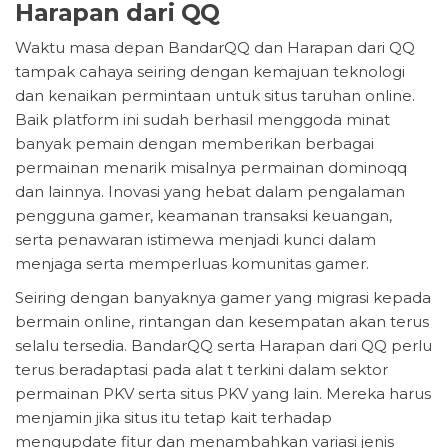
Harapan dari QQ
Waktu masa depan BandarQQ dan Harapan dari QQ
tampak cahaya seiring dengan kemajuan teknologi
dan kenaikan permintaan untuk situs taruhan online.
Baik platform ini sudah berhasil menggoda minat
banyak pemain dengan memberikan berbagai
permainan menarik misalnya permainan dominoqq
dan lainnya. Inovasi yang hebat dalam pengalaman
pengguna gamer, keamanan transaksi keuangan,
serta penawaran istimewa menjadi kunci dalam
menjaga serta memperluas komunitas gamer.
Seiring dengan banyaknya gamer yang migrasi kepada
bermain online, rintangan dan kesempatan akan terus
selalu tersedia. BandarQQ serta Harapan dari QQ perlu
terus beradaptasi pada alat t terkini dalam sektor
permainan PKV serta situs PKV yang lain. Mereka harus
menjamin jika situs itu tetap kait terhadap
mengupdate fitur dan menambahkan variasi jenis