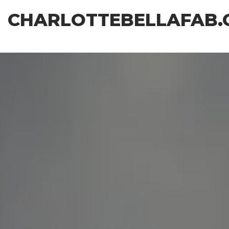
Skip
CHARLOTTEBELLAFAB.
to
the
content