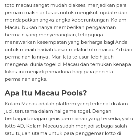
toto macau sangat mudah diakses, menjadikan para
pemain makin antusias untuk mengikuti update dan
mendapatkan angka-angka keberuntungan. Kolam
Macau bukan hanya memberikan pengalaman
bermain yang menyenangkan, tetapi juga
menawarkan kesempatan yang berharga bagi Anda
untuk meraih hadiah besar melalui toto macau 4d dan
permainan lainnya . Mari kita telusuri lebih jauh
mengenai dunia togel di Macau dan temukan kenapa
lokasi ini menjadi primadona bagi para pecinta
permainan angka.
Apa Itu Macau Pools?
Kolam Macau adalah platform yang terkenal di alam
judi, terutama dalam hal game togel. Dengan
berbagai beragam jenis permainan yang tersedia, yaitu
lotto 4D, Kolam Macau sudah menjadi sebagai salah
satu tujuan utama untuk para penggemar lotto di