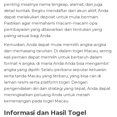
penting misalnya nama lengkap, alamat, dan juga
detail kontak. Begitu mendaftar dan akun aktif, Anda
dapat melakukan deposit untuk mulai bermain.
Pastikan agar memahami macam-macam opsi
pembayaran yang ditawarkan dan tentukan yang
paling sesuai bagi Anda.
Kemudian, Anda dapat mulai memilih angka-angka
dan memasang taruhan. Di dalam togel Macau, sering
kali pemain dapat memilih untuk bertaruh dalam
format 4 angka, di mana Anda Anda bisa mengambil
angka yang dipilih. Selalu perbarui seputar keluaran
serta tanda Macau yang terbaru, yang bisa cari di
laman resmi serta platform togel. Dengan
pengendalian diri dan strategi yang tepat, Anda dapat
meningkatkan peluang Anda untuk meraih
kemenangan pada togel Macau.
Informasi dan Hasil Togel