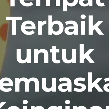
Terbaik
untuk
emuask