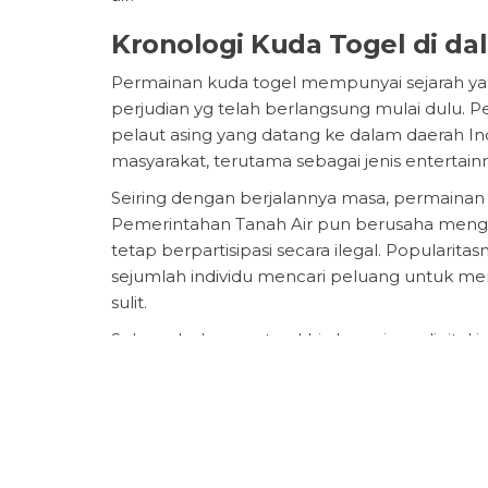
Kronologi Kuda Togel di da
Permainan kuda togel mempunyai sejarah yang
perjudian yg telah berlangsung mulai dulu. P
pelaut asing yang datang ke dalam daerah In
masyarakat, terutama sebagai jenis enterta
Seiring dengan berjalannya masa, permainan k
Pemerintahan Tanah Air pun berusaha meng
tetap berpartisipasi secara ilegal. Popularit
sejumlah individu mencari peluang untuk m
sulit.
Selama beberapa terakhir, kemajuan digital 
munculnya situs online, banyak orang kini b
ini menciptakan sebuah komunitas pemain y
mengenai legalitas dan dampak sosial ekonomi
Evolusi Permainan Kuda To