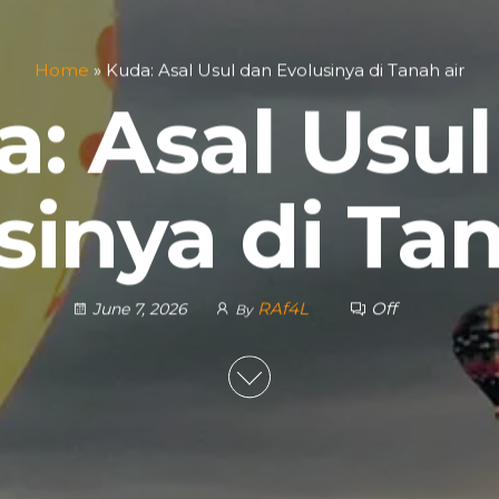
Home
»
Kuda: Asal Usul dan Evolusinya di Tanah air
: Asal Usu
sinya di Tan
RAf4L
Off
June 7, 2026
By