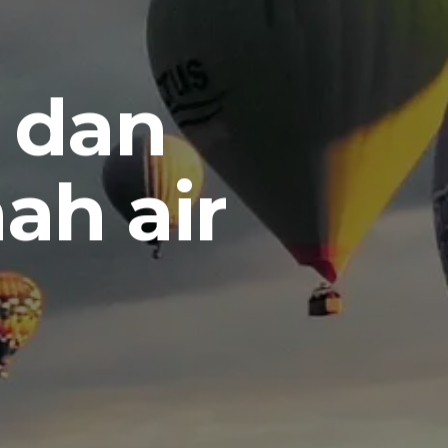
l dan
ah air