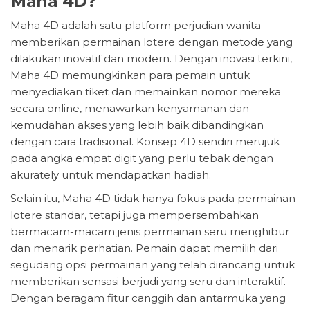
Maha 4D?
Maha 4D adalah satu platform perjudian wanita
memberikan permainan lotere dengan metode yang
dilakukan inovatif dan modern. Dengan inovasi terkini,
Maha 4D memungkinkan para pemain untuk
menyediakan tiket dan memainkan nomor mereka
secara online, menawarkan kenyamanan dan
kemudahan akses yang lebih baik dibandingkan
dengan cara tradisional. Konsep 4D sendiri merujuk
pada angka empat digit yang perlu tebak dengan
akurately untuk mendapatkan hadiah.
Selain itu, Maha 4D tidak hanya fokus pada permainan
lotere standar, tetapi juga mempersembahkan
bermacam-macam jenis permainan seru menghibur
dan menarik perhatian. Pemain dapat memilih dari
segudang opsi permainan yang telah dirancang untuk
memberikan sensasi berjudi yang seru dan interaktif.
Dengan beragam fitur canggih dan antarmuka yang