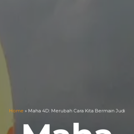
Home
»
Maha 4D: Merubah Cara Kita Bermain Judi