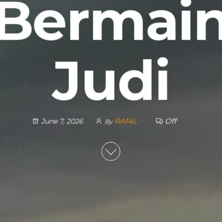
Bermai
Judi
RAf4L
Off
June 7, 2026
By