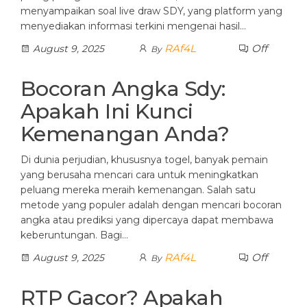
menyampaikan soal live draw SDY, yang platform yang
menyediakan informasi terkini mengenai hasil…
RAf4L
Off
August 9, 2025
By
Bocoran Angka Sdy:
Apakah Ini Kunci
Kemenangan Anda?
Di dunia perjudian, khususnya togel, banyak pemain
yang berusaha mencari cara untuk meningkatkan
peluang mereka meraih kemenangan. Salah satu
metode yang populer adalah dengan mencari bocoran
angka atau prediksi yang dipercaya dapat membawa
keberuntungan. Bagi…
RAf4L
Off
August 9, 2025
By
RTP Gacor? Apakah