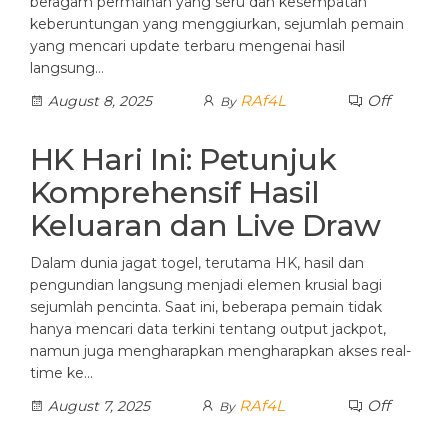
beragam permainan yang seru dan kesempatan
keberuntungan yang menggiurkan, sejumlah pemain
yang mencari update terbaru mengenai hasil
langsung…
RAf4L
Off
August 8, 2025
By
HK Hari Ini: Petunjuk
Komprehensif Hasil
Keluaran dan Live Draw
Dalam dunia jagat togel, terutama HK, hasil dan
pengundian langsung menjadi elemen krusial bagi
sejumlah pencinta. Saat ini, beberapa pemain tidak
hanya mencari data terkini tentang output jackpot,
namun juga mengharapkan mengharapkan akses real-
time ke…
RAf4L
Off
August 7, 2025
By