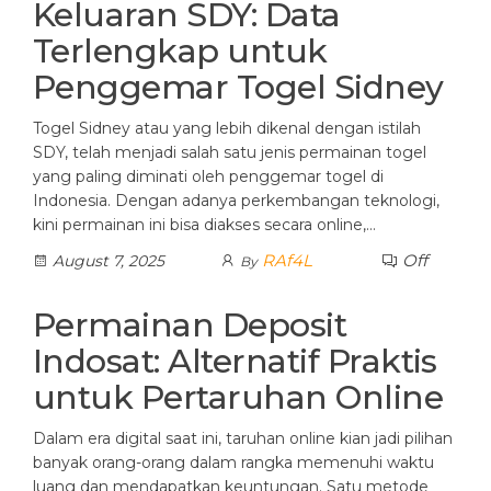
Keluaran SDY: Data
Terlengkap untuk
Penggemar Togel Sidney
Togel Sidney atau yang lebih dikenal dengan istilah
SDY, telah menjadi salah satu jenis permainan togel
yang paling diminati oleh penggemar togel di
Indonesia. Dengan adanya perkembangan teknologi,
kini permainan ini bisa diakses secara online,…
RAf4L
Off
August 7, 2025
By
Permainan Deposit
Indosat: Alternatif Praktis
untuk Pertaruhan Online
Dalam era digital saat ini, taruhan online kian jadi pilihan
banyak orang-orang dalam rangka memenuhi waktu
luang dan mendapatkan keuntungan. Satu metode