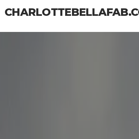
Skip
CHARLOTTEBELLAFAB.
to
the
content