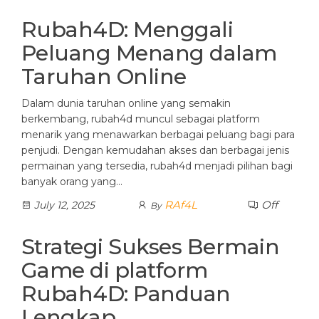
Rubah4D: Menggali
Peluang Menang dalam
Taruhan Online
Dalam dunia taruhan online yang semakin
berkembang, rubah4d muncul sebagai platform
menarik yang menawarkan berbagai peluang bagi para
penjudi. Dengan kemudahan akses dan berbagai jenis
permainan yang tersedia, rubah4d menjadi pilihan bagi
banyak orang yang…
RAf4L
Off
July 12, 2025
By
Strategi Sukses Bermain
Game di platform
Rubah4D: Panduan
Lengkap