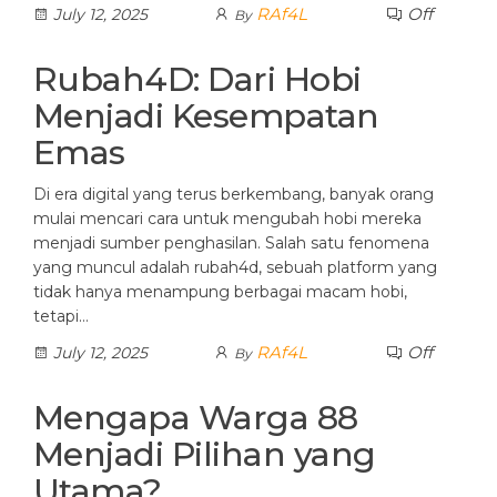
RAf4L
Off
July 12, 2025
By
Rubah4D: Dari Hobi
Menjadi Kesempatan
Emas
Di era digital yang terus berkembang, banyak orang
mulai mencari cara untuk mengubah hobi mereka
menjadi sumber penghasilan. Salah satu fenomena
yang muncul adalah rubah4d, sebuah platform yang
tidak hanya menampung berbagai macam hobi,
tetapi…
RAf4L
Off
July 12, 2025
By
Mengapa Warga 88
Menjadi Pilihan yang
Utama?