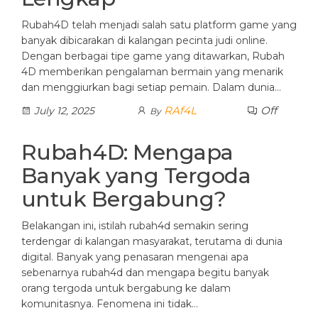
Rubah4D telah menjadi salah satu platform game yang
banyak dibicarakan di kalangan pecinta judi online.
Dengan berbagai tipe game yang ditawarkan, Rubah
4D memberikan pengalaman bermain yang menarik
dan menggiurkan bagi setiap pemain. Dalam dunia…
RAf4L
Off
July 12, 2025
By
Rubah4D: Mengapa
Banyak yang Tergoda
untuk Bergabung?
Belakangan ini, istilah rubah4d semakin sering
terdengar di kalangan masyarakat, terutama di dunia
digital. Banyak yang penasaran mengenai apa
sebenarnya rubah4d dan mengapa begitu banyak
orang tergoda untuk bergabung ke dalam
komunitasnya. Fenomena ini tidak…